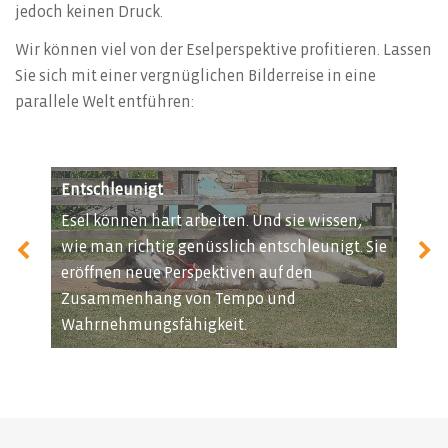
jedoch keinen Druck.
Wir können viel von der Eselperspektive profitieren. Lassen
Sie sich mit einer vergnüglichen Bilderreise in eine
parallele Welt entführen:
Entschleunigt
Ausd
wohlig
Esel können hart arbeiten. Und sie wissen,
Esel 
en
wie man richtig genüsslich entschleunigt. Sie
uns M
n in
eröffnen neue Perspektiven auf den
Gespü
 nicht
Zusammenhang von Tempo und
angeb
Wahrnehmungsfähigkeit.
bleib